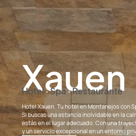
Xauen
H
otel
·
Spa
·
R
estaurante
Hotel Xauen. Tu hotel en Montanejos con S
Si buscas una estancia inolvidable en la ca
estás en el lugar adecuado. Con una traye
y un servicio excepcional en un entorno pri