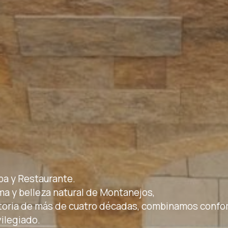
pa y Restaurante.
lma y belleza natural de Montanejos,
ctoria de más de cuatro décadas, combinamos confo
vilegiado.