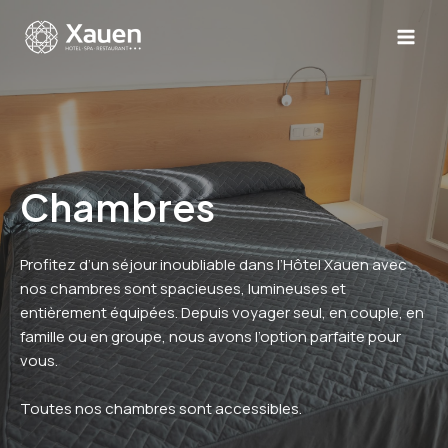
Aller
au
MA
contenu
ME
Chambres
Profitez d’un séjour inoubliable dans l’Hôtel Xauen avec
nos chambres sont spacieuses, lumineuses et
entièrement équipées. Depuis voyager seul, en couple, en
famille ou en groupe, nous avons l’option parfaite pour
vous.
Toutes nos chambres sont accessibles.