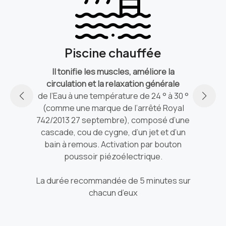
Piscine chauffée
e
Act
Il tonifie les muscles, améliore la
on
circulation et la relaxation générale
ja
de l’Eau à une température de 24 ° à 30 °
ents
(comme une marque de l’arrêté Royal
et
Cou
742/2013 27 septembre), composé d’une
che
cascade, cou de cygne, d’un jet et d’un
 les
j
bain à remous. Activation par bouton
ture
cha
poussoir piézoélectrique.
que
La durée recommandée de 5 minutes sur
 10
chacun d’eux
La 