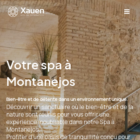
Aller
au
MA
contenu
ME
Votre spa à
Montanejos
Bien-être et de détente dans un environnement unique.
Découvrir un sanctuaire où le bien-être et de la
nature sont réunis pour vous offrir une
expérience inoubliable dans notre Spa à
Montanejos.
Profiter d’une oasis de tranquillité conçu pour